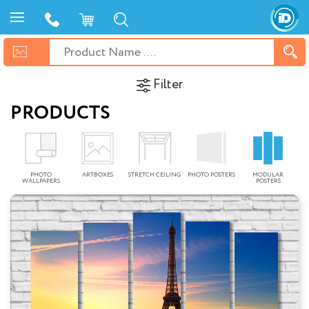
Filter
PRODUCTS
PHOTO
ARTBOXES
STRETCH CEILING
PHOTO POSTERS
MODULAR
WALLPAPERS
POSTERS